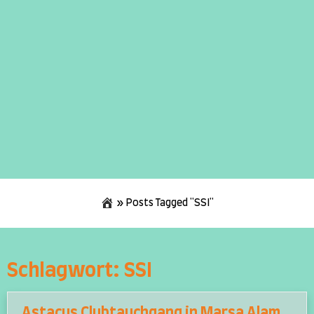
»
Posts Tagged "SSI"
Skip
to
content
Schlagwort:
SSI
Astacus Clubtauchgang in Marsa Alam