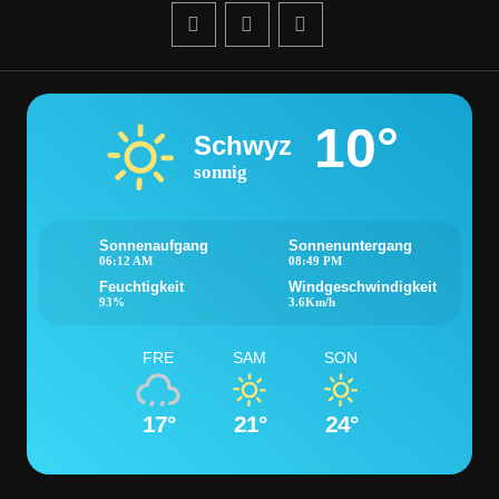
10°
Schwyz
sonnig
Sonnenaufgang
Sonnenuntergang
06:12 AM
08:49 PM
Feuchtigkeit
Windgeschwindigkeit
93%
3.6Km/h
FRE
SAM
SON
17°
21°
24°