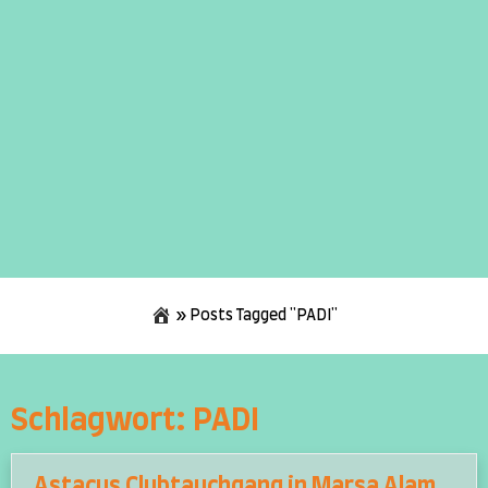
»
Posts Tagged "PADI"
Skip
to
content
Schlagwort:
PADI
Astacus Clubtauchgang in Marsa Alam