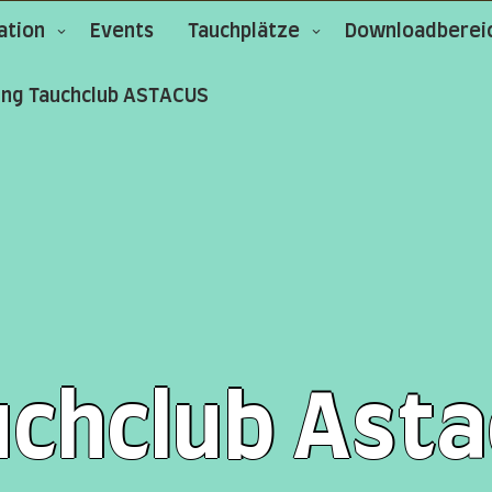
ation
Events
Tauchplätze
Downloadberei
ung Tauchclub ASTACUS
uchclub Asta