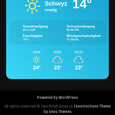
14°
Schwyz
sonnig
Sonnenaufgang
Sonnenuntergang
06:15 AM
08:46 PM
Feuchtigkeit
Windgeschwindigkeit
78%
11.5Km/h
SAM
SON
MON
24°
23°
23°
Powered by WordPress
All rights reserved © Tauchclub Astacus
Constructions Theme
by Seos Themes