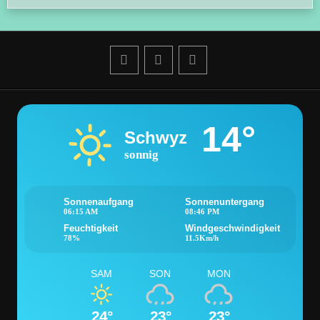
14°
Schwyz
sonnig
Sonnenaufgang
Sonnenuntergang
06:15 AM
08:46 PM
Feuchtigkeit
Windgeschwindigkeit
78%
11.5Km/h
SAM
SON
MON
24°
23°
23°