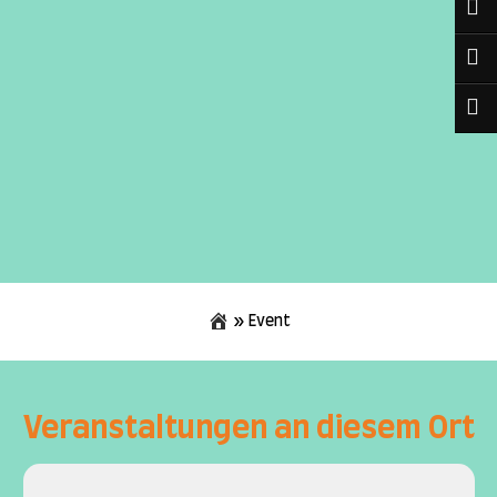
»
Event
Skip
to
content
Veranstaltungen an diesem Ort