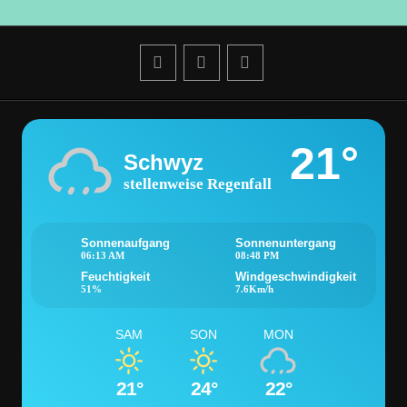
21°
Schwyz
stellenweise Regenfall
Sonnenaufgang
Sonnenuntergang
06:13 AM
08:48 PM
Feuchtigkeit
Windgeschwindigkeit
51%
7.6Km/h
SAM
SON
MON
21°
24°
22°